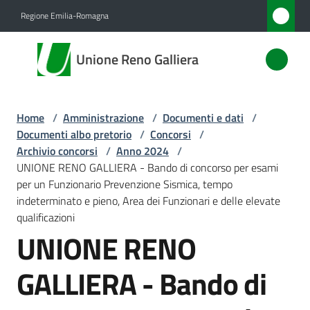
Vai al contenuto
Vai alla navigazione
Vai al footer
Regione Emilia-Romagna
Unione
Unione Reno Galliera
Reno
Galliera
Home
/
Amministrazione
/
Documenti e dati
/
Documenti albo pretorio
/
Concorsi
/
Amministrazione
Archivio concorsi
/
Anno 2024
/
Menu selezionato
UNIONE RENO GALLIERA - Bando di concorso per esami
per un Funzionario Prevenzione Sismica, tempo
Novità
indeterminato e pieno, Area dei Funzionari e delle elevate
qualificazioni
Servizi
UNIONE RENO
Vivere
GALLIERA - Bando di
l'Unione