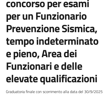
concorso per esami
per un Funzionario
Amministrazione
Prevenzione Sismica,
trasparente
tempo indeterminato
Tutti
gli
e pieno, Area dei
argomenti...
Funzionari e delle
Seguici
elevate qualificazioni
su
Graduatoria finale con scorrimento alla data del 30/9/2025