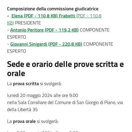
Composizione della commissione giudicatrice
-
Elena
(
PDF
-
110,8 KB
)
Frabetti
(
PDF
-
110,8
KB
)
PRESIDENTE
-
Antonio Peritore
(
PDF
-
119,2 KB
)
COMPONENTE
ESPERTO
-
Giovanni Sinigardi
(
PDF
-
220,8 KB
)
COMPONENTE
ESPERTO
Sede e orario delle prove scritta e
orale
La
prova scritta
si svolgerà:
lunedì 20 maggio 2024 alle ore 9.00
nella Sala Consiliare del Comune di San Giorgio di Piano, via
della Libertà 35
La
prova orale
si svolgerà: