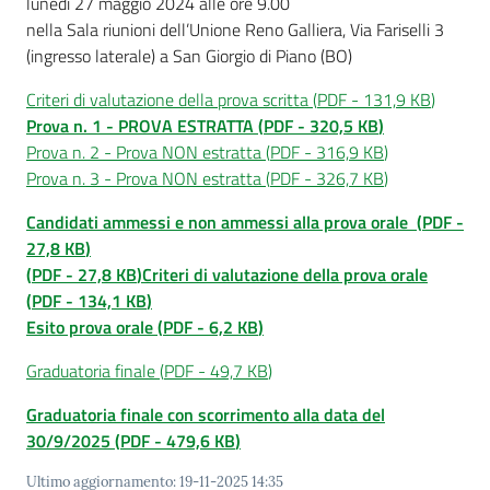
lunedì 27 maggio 2024 alle ore 9.00
nella Sala riunioni dell’Unione Reno Galliera, Via Fariselli 3
(ingresso laterale) a San Giorgio di Piano (BO)
Criteri di valutazione della prova scritta
(
PDF
-
131,9 KB
)
Prova n. 1 - PROVA ESTRATTA
(
PDF
-
320,5 KB
)
Prova n. 2 - Prova NON estratta
(
PDF
-
316,9 KB
)
Prova n. 3 - Prova NON estratta
(
PDF
-
326,7 KB
)
Candidati ammessi e non ammessi alla prova orale
(
PDF
-
27,8 KB
)
(
PDF
-
27,8 KB
)
Criteri di valutazione della prova orale
(
PDF
-
134,1 KB
)
Esito prova orale
(
PDF
-
6,2 KB
)
Graduatoria finale
(
PDF
-
49,7 KB
)
Graduatoria finale con scorrimento alla data del
30/9/2025
(
PDF
-
479,6 KB
)
Ultimo aggiornamento
:
19-11-2025 14:35