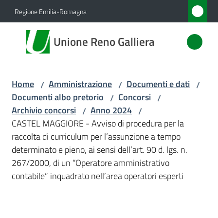
Vai al contenuto
Vai alla navigazione
Vai al footer
Regione Emilia-Romagna
Unione
Unione Reno Galliera
Reno
Galliera
Home
Amministrazione
Documenti e dati
/
/
/
Documenti albo pretorio
Concorsi
/
/
Amministrazione
Archivio concorsi
Anno 2024
/
/
Menu selezionato
CASTEL MAGGIORE - Avviso di procedura per la
Novità
raccolta di curriculum per l’assunzione a tempo
determinato e pieno, ai sensi dell’art. 90 d. lgs. n.
Servizi
267/2000, di un “Operatore amministrativo
contabile” inquadrato nell’area operatori esperti
Vivere
l'Unione