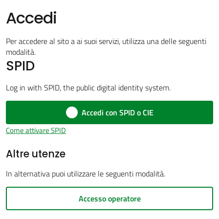
Accedi
Per accedere al sito a ai suoi servizi, utilizza una delle seguenti
Amministrazione
modalità.
trasparente
SPID
Log in with SPID, the public digital identity system.
Tutti
gli
Accedi con SPID o CIE
argomenti...
Come attivare SPID
Altre utenze
Seguici
su
In alternativa puoi utilizzare le seguenti modalità.
Accesso operatore