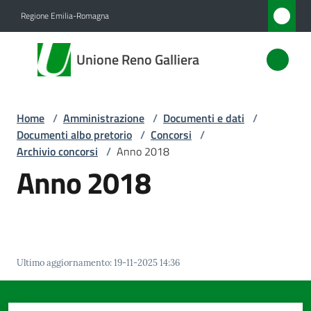
Vai al contenuto
Vai alla navigazione
Vai al footer
Regione Emilia-Romagna
Unione
Unione Reno Galliera
Reno
Galliera
Home
/
Amministrazione
/
Documenti e dati
/
Documenti albo pretorio
/
Concorsi
/
Amministrazione
Archivio concorsi
/
Anno 2018
Menu selezionato
Anno 2018
Novità
Servizi
Vivere
Ultimo aggiornamento
:
19-11-2025 14:36
l'Unione