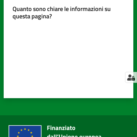
Quanto sono chiare le informazioni su
questa pagina?
Amministrazione
Valuta da 1 a 5 stelle
trasparente
Tutti
gli
argomenti...
Seguici
su