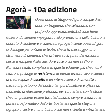
Agorà - 10a edizione
Quest'anno la Stagione Agorà compie dieci
Amministrazione
anni, un traguardo che celebriamo con
trasparente
profondo apprezzamento.
L'Unione Reno
Galliera, da sempre impegnata nella promozione della Cultura, è
Tutti
onorata di sostenere e valorizzare progetti come questo.
Agorà
gli
si distingue per un'idea di teatro che si fa messaggio, uno
argomenti...
strumento di denuncia che, attraverso la forza del racconto,
riesce a rompere il silenzio, dare voce a chi non ce l'ha e
illuminare realtà complesse. In questa edizione, più che mai, il
teatro si fa luogo di
resistenza
: la parola diventa viva e capace
Seguici
di creare spazi di
ascolto
e un intenso senso di
umanità
in
su
mezzo al frastuono del nostro tempo. L'obiettivo è offrire un
momento di riflessione profonda, per connettersi con le storie
che non possono essere taciute.
Abbiamo sempre creduto nel
potere trasformativo dell'arte. Sostenere questa stagione
significa investire in una Cultura che non si limita a intrattenere,