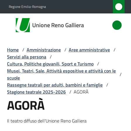
Vai al contenuto
Vai alla navigazione
Vai al footer
Regione Emilia-Romagna
Unione
Unione Reno Galliera
Reno
Galliera
Home
/
Amministrazione
/
Aree amministrative
/
Servizi alla persona
/
Amministrazione
Cultura, Politiche giovanili, Sport e Turismo
/
Menu selezionato
Musei, Teatri, Sale, Attività espositive e attività con le
/
scuole
Novità
Rassegne teatrali per adulti, bambini e famiglie
/
Stagione teatrale 2025-2026
/
AGORÀ
Servizi
AGORÀ
Menu selezionato
Vivere
l'Unione
Il teatro diffuso dell'Unione Reno Galliera