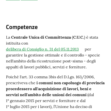
Amministrazione
Competenze
trasparente
La
Centrale Unica di Committenza
(
C.U.C.
) è stata
Tutti
istituita con
gli
delibera di Consiglio n. 31 del 05.11.2013
per
argomenti...
garantire la gestione ottimale e il controllo - specie
nell'ambito della ricostruzione post-sisma - degli
appalti di lavori pubblici, servizi e forniture.
Seguici
Poiché l'art. 33 comma 3bis del D.Lgs. 163/2006,
su
prescriveva che
i comuni non capoluogo di provincia
procedessero all'acquisizione di lavori, beni e
servizi nell'ambito delle unioni dei comuni
(dal
1° gennaio 2015 per servizi e forniture e dal
1° luglio 2015 per i lavori), l’Unione ha deciso di