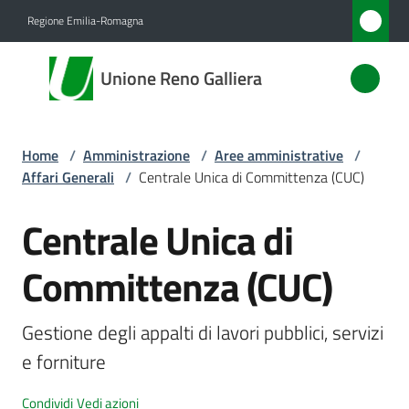
Vai al contenuto
Vai alla navigazione
Vai al footer
Regione Emilia-Romagna
Unione
Unione Reno Galliera
Reno
Galliera
Home
/
Amministrazione
/
Aree amministrative
/
Affari Generali
/
Centrale Unica di Committenza (CUC)
Amministrazione
Menu selezionato
Centrale Unica di
Salta al contenuto
Novità
Committenza (CUC)
Servizi
Gestione degli appalti di lavori pubblici, servizi 
Vivere
e forniture
l'Unione
Condividi
Vedi azioni