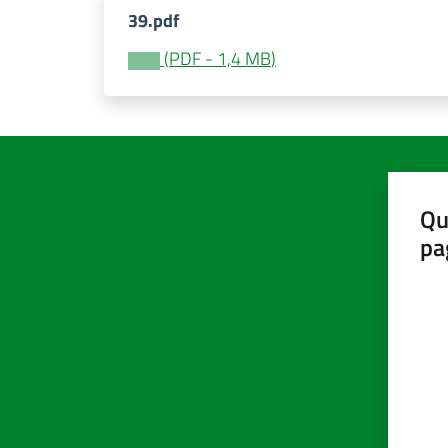
39.pdf
(
PDF
-
1,4 MB
)
Qu
pa
Valut