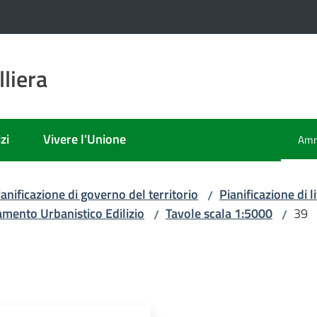
liera
zi
Vivere l'Unione
Amm
Men
ianificazione di governo del territorio
Pianificazione di
/
mento Urbanistico Edilizio
Tavole scala 1:5000
39
/
/