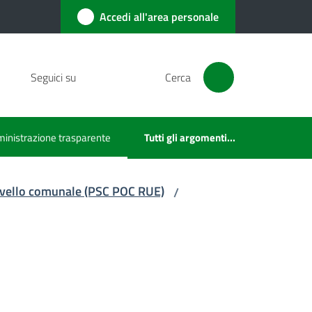
Accedi all'area personale
Seguici su
Cerca
inistrazione trasparente
Tutti gli argomenti...
u selezionato
 livello comunale (PSC POC RUE)
/