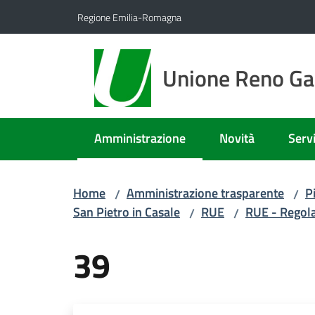
Vai al contenuto
Vai alla navigazione
Vai al footer
Regione Emilia-Romagna
Unione Reno Gal
Amministrazione
Novità
Servi
Menu selezionato
Home
Amministrazione trasparente
P
/
/
San Pietro in Casale
RUE
RUE - Regola
/
/
39