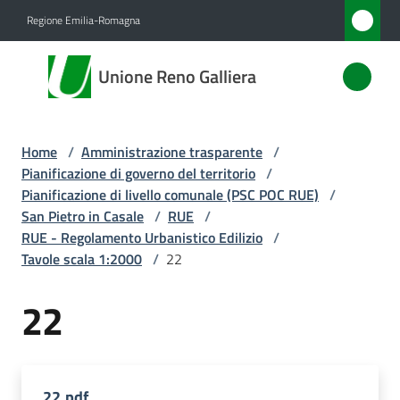
Vai al contenuto
Vai alla navigazione
Vai al footer
Regione Emilia-Romagna
Unione
Unione Reno Galliera
Reno
Galliera
Home
/
Amministrazione trasparente
/
Pianificazione di governo del territorio
/
Amministrazione
Pianificazione di livello comunale (PSC POC RUE)
/
Menu selezionato
San Pietro in Casale
/
RUE
/
RUE - Regolamento Urbanistico Edilizio
/
Novità
Tavole scala 1:2000
/
22
Servizi
22
Vivere
l'Unione
22.pdf