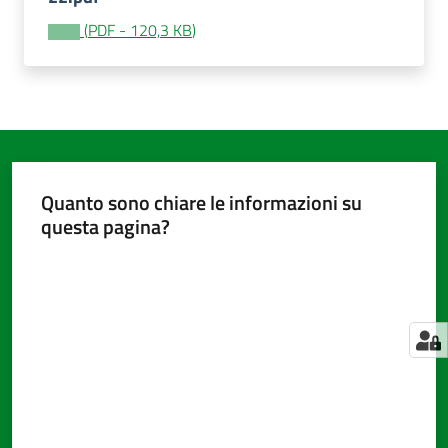
(
PDF
-
120,3 KB
)
Amministrazione
trasparente
Menu selezionato
Tutti
gli
Quanto sono chiare le informazioni su
argomenti...
questa pagina?
Valuta da 1 a 5 stelle
Seguici
su