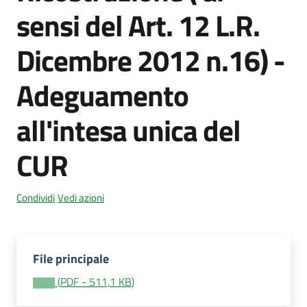
sensi del Art. 12 L.R.
Dicembre 2012 n.16) -
Amministrazione
trasparente
Adeguamento
Menu selezionato
Tutti
all'intesa unica del
gli
argomenti...
CUR
Condividi
Vedi azioni
Seguici
su
File principale
(
PDF
-
511,1 KB
)