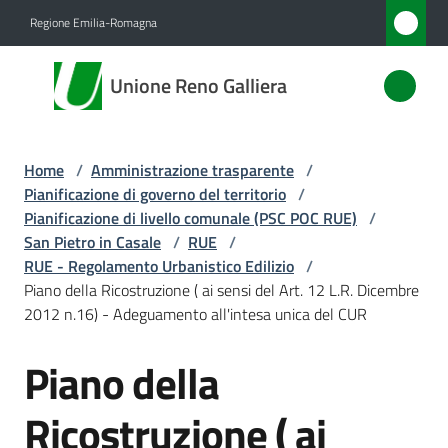
Vai al contenuto
Vai alla navigazione
Vai al footer
Regione Emilia-Romagna
Unione
Unione Reno Galliera
Reno
Galliera
Home
/
Amministrazione trasparente
/
Pianificazione di governo del territorio
/
Amministrazione
Pianificazione di livello comunale (PSC POC RUE)
/
Menu selezionato
San Pietro in Casale
/
RUE
/
RUE - Regolamento Urbanistico Edilizio
/
Novità
Piano della Ricostruzione ( ai sensi del Art. 12 L.R. Dicembre
2012 n.16) - Adeguamento all'intesa unica del CUR
Servizi
Piano della
Vivere
l'Unione
Ricostruzione ( ai