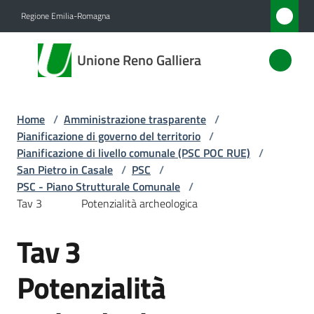
Vai al contenuto
Vai alla navigazione
Vai al footer
Regione Emilia-Romagna
Unione
Unione Reno Galliera
Reno
Galliera
Home
/
Amministrazione trasparente
/
Pianificazione di governo del territorio
/
Amministrazione
Pianificazione di livello comunale (PSC POC RUE)
/
Menu selezionato
San Pietro in Casale
/
PSC
/
PSC - Piano Strutturale Comunale
/
Novità
Tav 3 Potenzialità archeologica
Servizi
Tav 3
Vivere
Potenzialità
l'Unione