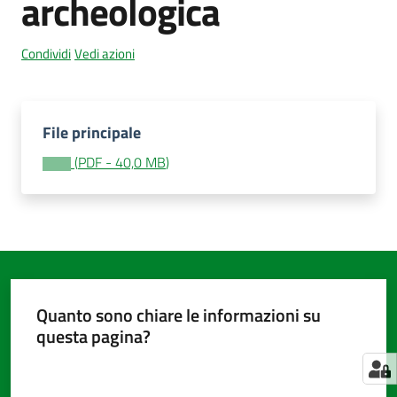
archeologica
Condividi
Vedi azioni
Amministrazione
trasparente
Menu selezionato
File principale
Tutti
gli
(
PDF
-
40,0 MB
)
argomenti...
Seguici
su
Quanto sono chiare le informazioni su
questa pagina?
Valuta da 1 a 5 stelle