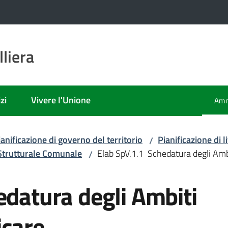
liera
zi
Vivere l'Unione
Amm
Men
ianificazione di governo del territorio
Pianificazione di
/
Strutturale Comunale
Elab SpV.1.1 Schedatura degli Ambit
/
edatura degli Ambiti
icare