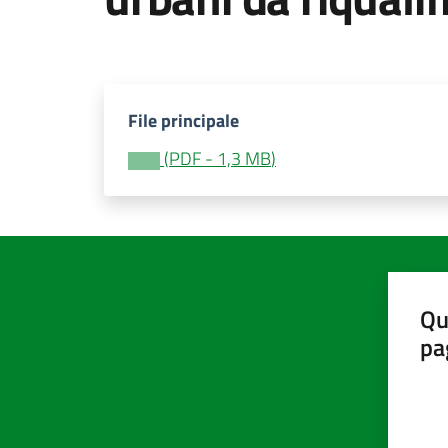
File principale
(
PDF
-
1,3 MB
)
Qu
pa
Valut