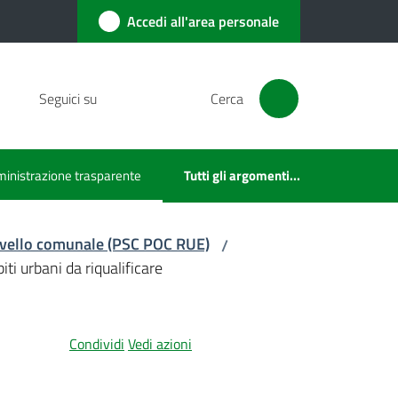
Accedi all'area personale
Seguici su
Cerca
inistrazione trasparente
Tutti gli argomenti...
u selezionato
 livello comunale (PSC POC RUE)
/
i urbani da riqualificare
Condividi
Vedi azioni