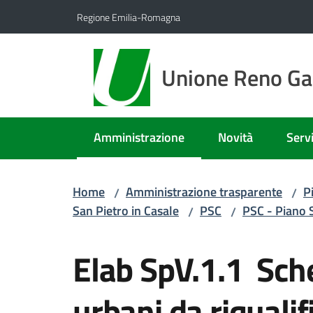
Vai al contenuto
Vai alla navigazione
Vai al footer
Regione Emilia-Romagna
Unione Reno Gal
Amministrazione
Novità
Servi
Menu selezionato
Home
Amministrazione trasparente
P
/
/
San Pietro in Casale
PSC
PSC - Piano 
/
/
Elab SpV.1.1 Sch
urbani da riqualif