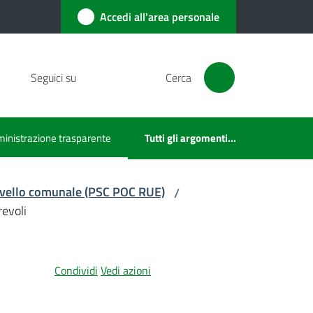
Accedi all'area personale
Seguici su
Cerca
inistrazione trasparente
Tutti gli argomenti...
u selezionato
 livello comunale (PSC POC RUE)
/
revoli
Condividi
Vedi azioni