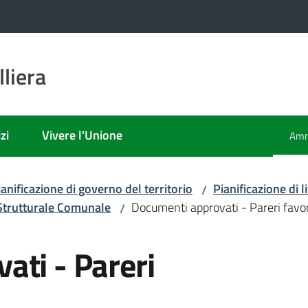
liera
zi
Vivere l'Unione
Amm
Men
ianificazione di governo del territorio
Pianificazione di
/
Strutturale Comunale
Documenti approvati - Pareri favo
/
ati - Pareri