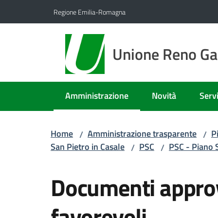
Vai al contenuto
Vai alla navigazione
Vai al footer
Regione Emilia-Romagna
Unione Reno Gal
Amministrazione
Novità
Servi
Menu selezionato
Home
Amministrazione trasparente
P
/
/
San Pietro in Casale
PSC
PSC - Piano 
/
/
Documenti approv
favorevoli