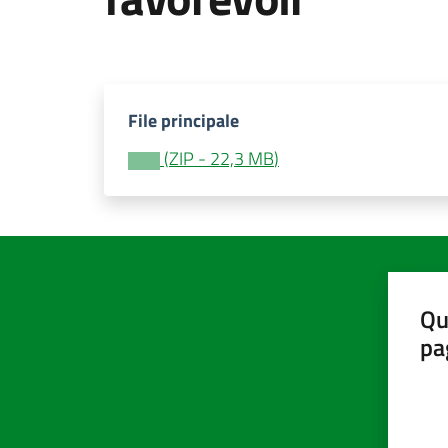
File principale
(
ZIP
-
22,3 MB
)
Qu
pa
Valut