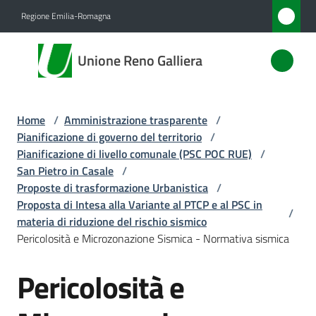
Vai al contenuto
Vai alla navigazione
Vai al footer
Regione Emilia-Romagna
Unione
Unione Reno Galliera
Reno
Galliera
Home
/
Amministrazione trasparente
/
Pianificazione di governo del territorio
/
Amministrazione
Pianificazione di livello comunale (PSC POC RUE)
/
Menu selezionato
San Pietro in Casale
/
Proposte di trasformazione Urbanistica
/
Novità
Proposta di Intesa alla Variante al PTCP e al PSC in
/
materia di riduzione del rischio sismico
Servizi
Pericolosità e Microzonazione Sismica - Normativa sismica
Vivere
Pericolosità e
l'Unione