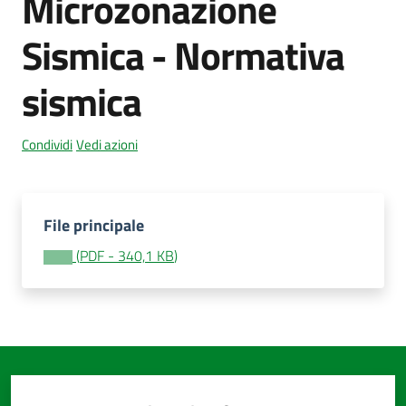
Microzonazione
Sismica - Normativa
Amministrazione
sismica
trasparente
Menu selezionato
Tutti
Condividi
Vedi azioni
gli
argomenti...
File principale
(
PDF
-
340,1 KB
)
Seguici
su