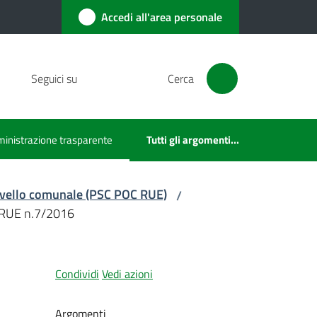
Accedi all'area personale
Seguici su
Cerca
inistrazione trasparente
Tutti gli argomenti...
u selezionato
 livello comunale (PSC POC RUE)
/
l RUE n.7/2016
Condividi
Vedi azioni
Argomenti