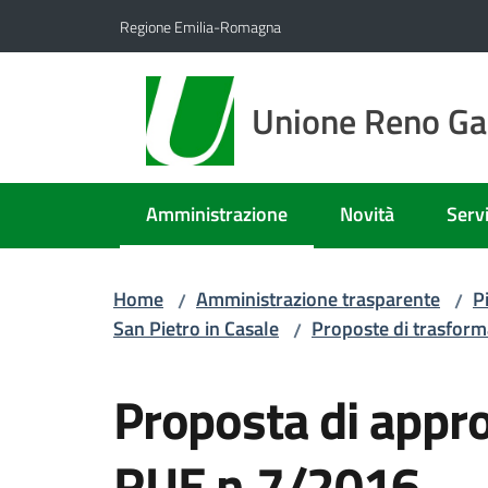
Vai al contenuto
Vai alla navigazione
Vai al footer
Regione Emilia-Romagna
Unione Reno Gal
Amministrazione
Novità
Servi
Menu selezionato
Home
Amministrazione trasparente
P
/
/
San Pietro in Casale
Proposte di trasform
/
Salta al contenuto
Proposta di appro
RUE n.7/2016