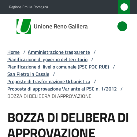
Vai al contenuto
Vai alla navigazione
Vai al footer
Regione Emilia-Romagna
Unione
Unione Reno Galliera
Reno
Galliera
Home
/
Amministrazione trasparente
/
Pianificazione di governo del territorio
/
Amministrazione
Pianificazione di livello comunale (PSC POC RUE)
/
Menu selezionato
San Pietro in Casale
/
Proposte di trasformazione Urbanistica
/
Novità
Proposta di approvazione Variante al PSC n. 1/2012
/
BOZZA DI DELIBERA DI APPROVAZIONE
Servizi
BOZZA DI DELIBERA DI
Vivere
l'Unione
APPROVAZIONE