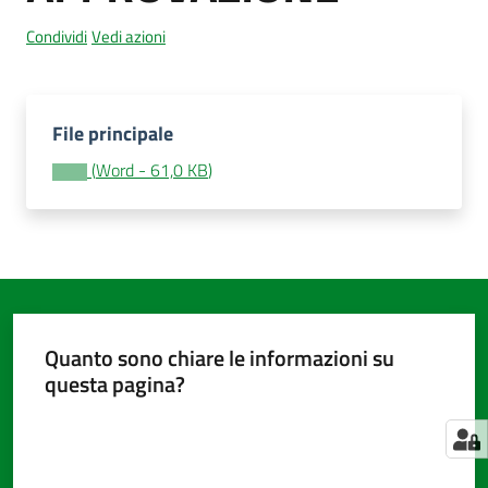
Condividi
Vedi azioni
Amministrazione
trasparente
File principale
Menu selezionato
(
Word
-
61,0 KB
)
Tutti
gli
argomenti...
Seguici
su
Quanto sono chiare le informazioni su
questa pagina?
Valuta da 1 a 5 stelle