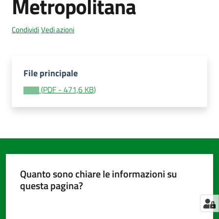
Metropolitana
Condividi
Vedi azioni
Amministrazione
trasparente
Menu selezionato
File principale
Tutti
gli
(
PDF
-
471,6 KB
)
argomenti...
Seguici
su
Quanto sono chiare le informazioni su
questa pagina?
Valuta da 1 a 5 stelle