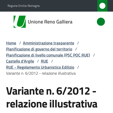
Vai al contenuto
Vai alla navigazione
Vai al footer
Regione Emilia-Romagna
Unione
Unione Reno Galliera
Reno
Galliera
Home
/
Amministrazione trasparente
/
Pianificazione di governo del territorio
/
Amministrazione
Pianificazione di livello comunale (PSC POC RUE)
/
Menu selezionato
Castello d'Argile
/
RUE
/
RUE - Regolamento Urbanistico Edilizio
/
Novità
Variante n. 6/2012 - relazione illustrativa
Servizi
Variante n. 6/2012 -
Vivere
relazione illustrativa
l'Unione