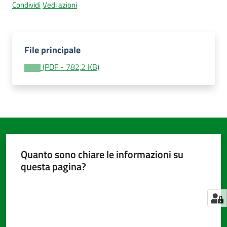
Condividi
Vedi azioni
Amministrazione
File principale
trasparente
Menu selezionato
(
PDF
-
782,2 KB
)
Tutti
gli
argomenti...
Seguici
Quanto sono chiare le informazioni su
su
questa pagina?
Valuta da 1 a 5 stelle