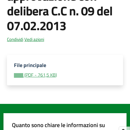
delibera C.C n. 09 del
07.02.2013
Amministrazione
trasparente
Menu selezionato
Condividi
Vedi azioni
Tutti
gli
argomenti...
File principale
(
PDF
-
761,5 KB
)
Seguici
su
Quanto sono chiare le informazioni su