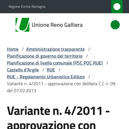
Vai al contenuto
Vai alla navigazione
Vai al footer
Regione Emilia-Romagna
Unione
Unione Reno Galliera
Reno
Galliera
Home
/
Amministrazione trasparente
/
Pianificazione di governo del territorio
/
Amministrazione
Pianificazione di livello comunale (PSC POC RUE)
/
Menu selezionato
Castello d'Argile
/
RUE
/
RUE - Regolamento Urbanistico Edilizio
/
Novità
Variante n. 4/2011 - approvazione con delibera C.C n. 09
del 07.02.2013
Servizi
Variante n. 4/2011 -
Vivere
l'Unione
approvazione con