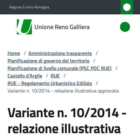
Vai al contenuto
Vai alla navigazione
Vai al footer
Regione Emilia-Romagna
Unione
Unione Reno Galliera
Reno
Galliera
Home
/
Amministrazione trasparente
/
Pianificazione di governo del territorio
/
Amministrazione
Pianificazione di livello comunale (PSC POC RUE)
/
Menu selezionato
Castello d'Argile
/
RUE
/
RUE - Regolamento Urbanistico Edilizio
/
Novità
Variante n. 10/2014 - relazione illustrativa approvata
Servizi
Variante n. 10/2014 -
Vivere
relazione illustrativa
l'Unione