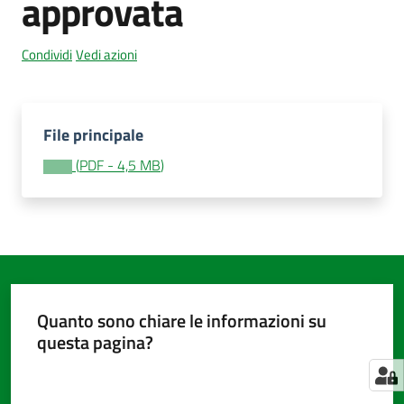
approvata
Condividi
Vedi azioni
Amministrazione
trasparente
Menu selezionato
File principale
Tutti
gli
(
PDF
-
4,5 MB
)
argomenti...
Seguici
su
Quanto sono chiare le informazioni su
questa pagina?
Valuta da 1 a 5 stelle