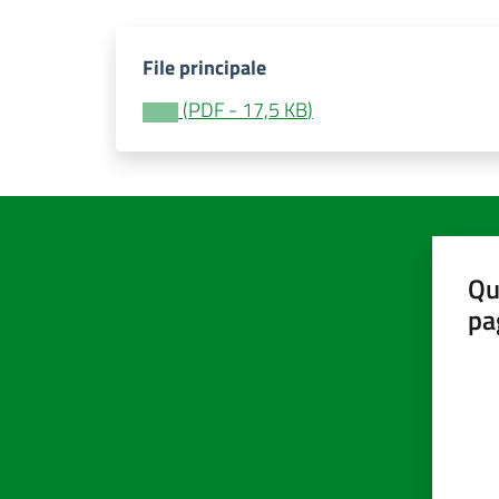
File principale
(
PDF
-
17,5 KB
)
Qu
pa
Valut