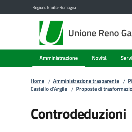
Vai al contenuto
Vai alla navigazione
Vai al footer
Regione Emilia-Romagna
Unione Reno Gal
Amministrazione
Novità
Servi
Menu selezionato
Home
Amministrazione trasparente
P
/
/
Castello d'Argile
Proposte di trasformazi
/
Controdeduzioni