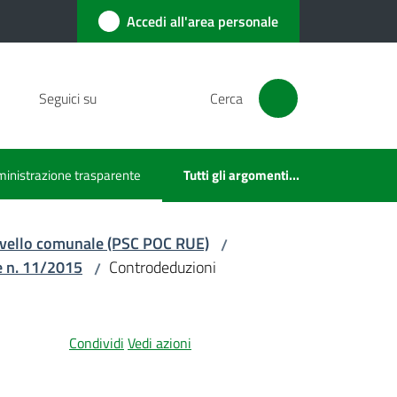
Accedi all'area personale
Seguici su
Cerca
inistrazione trasparente
Tutti gli argomenti...
u selezionato
 livello comunale (PSC POC RUE)
/
e n. 11/2015
Controdeduzioni
/
Condividi
Vedi azioni