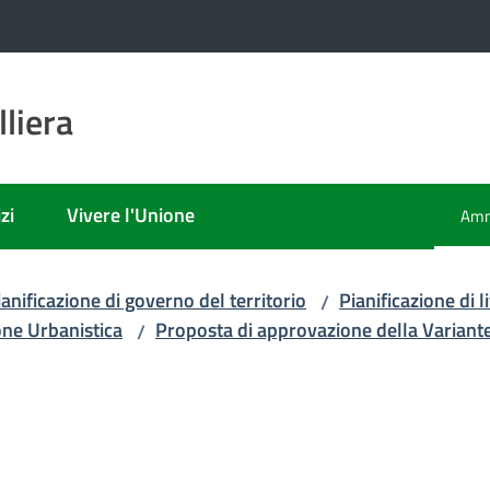
liera
zi
Vivere l'Unione
Amm
Men
ianificazione di governo del territorio
Pianificazione di
/
one Urbanistica
Proposta di approvazione della Variant
/