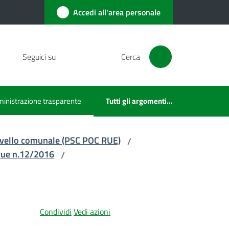
Accedi all'area personale
Seguici su
Cerca
inistrazione trasparente
Tutti gli argomenti...
u selezionato
 livello comunale (PSC POC RUE)
/
 Rue n.12/2016
/
Condividi
Vedi azioni