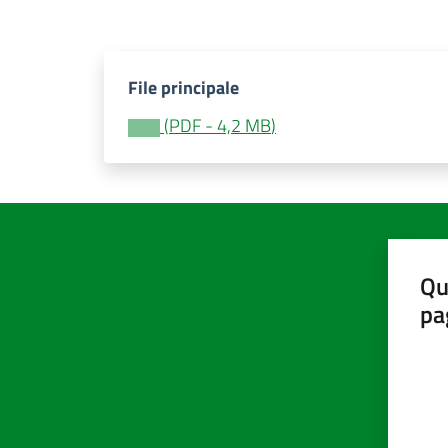
File principale
(
PDF
-
4,2 MB
)
Qu
pa
Valut