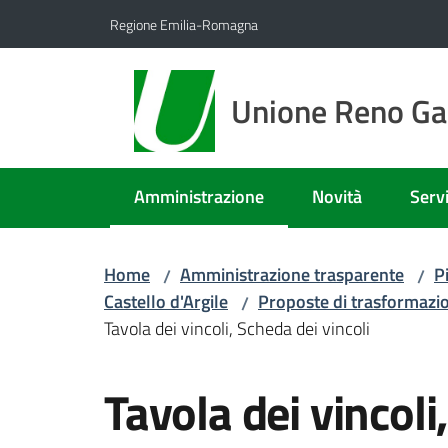
Vai al contenuto
Vai alla navigazione
Vai al footer
Regione Emilia-Romagna
Unione Reno Gal
Amministrazione
Novità
Servi
Menu selezionato
Home
Amministrazione trasparente
P
/
/
Castello d'Argile
Proposte di trasformazi
/
Tavola dei vincoli, Scheda dei vincoli
Tavola dei vincoli