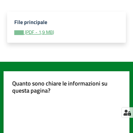
File principale
Amministrazione
trasparente
(
PDF
-
1,9 MB
)
Menu selezionato
Tutti
gli
argomenti...
Quanto sono chiare le informazioni su
Seguici
questa pagina?
su
Valuta da 1 a 5 stelle