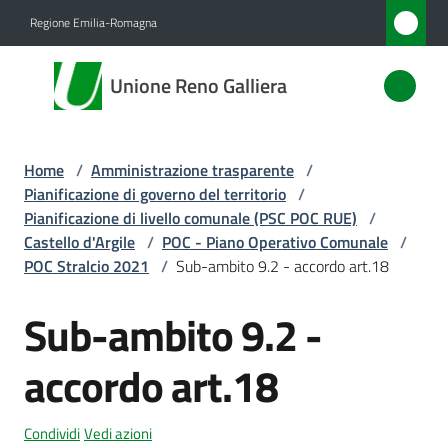
Vai al contenuto
Vai alla navigazione
Vai al footer
Regione Emilia-Romagna
Unione
Unione Reno Galliera
Reno
Galliera
Home
/
Amministrazione trasparente
/
Pianificazione di governo del territorio
/
Amministrazione
Pianificazione di livello comunale (PSC POC RUE)
/
Menu selezionato
Castello d'Argile
/
POC - Piano Operativo Comunale
/
POC Stralcio 2021
/
Sub-ambito 9.2 - accordo art.18
Novità
Sub-ambito 9.2 -
Servizi
accordo art.18
Vivere
l'Unione
Condividi
Vedi azioni