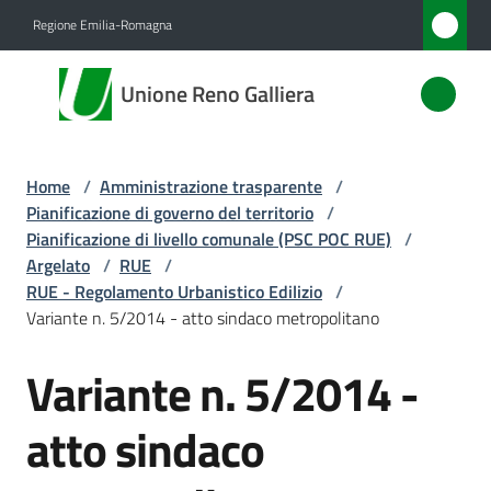
Vai al contenuto
Vai alla navigazione
Vai al footer
Regione Emilia-Romagna
Unione
Unione Reno Galliera
Reno
Galliera
Home
/
Amministrazione trasparente
/
Pianificazione di governo del territorio
/
Amministrazione
Pianificazione di livello comunale (PSC POC RUE)
/
Menu selezionato
Argelato
/
RUE
/
RUE - Regolamento Urbanistico Edilizio
/
Novità
Variante n. 5/2014 - atto sindaco metropolitano
Servizi
Variante n. 5/2014 -
Vivere
atto sindaco
l'Unione