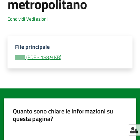
metropolitano
Condividi
Vedi azioni
Amministrazione
trasparente
Menu selezionato
File principale
Tutti
gli
(
PDF
-
188,9 KB
)
argomenti...
Seguici
su
Quanto sono chiare le informazioni su
questa pagina?
Valuta da 1 a 5 stelle