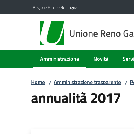
Vai al contenuto
Vai alla navigazione
Vai al footer
Regione Emilia-Romagna
Unione Reno Gal
Amministrazione
Novità
Servi
Menu selezionato
Home
Amministrazione trasparente
P
/
/
annualità 2017