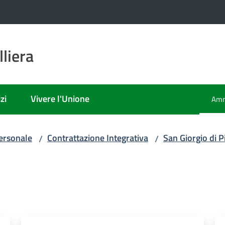
liera
zi
Vivere l'Unione
Amm
Men
ersonale
Contrattazione Integrativa
San Giorgio di 
/
/